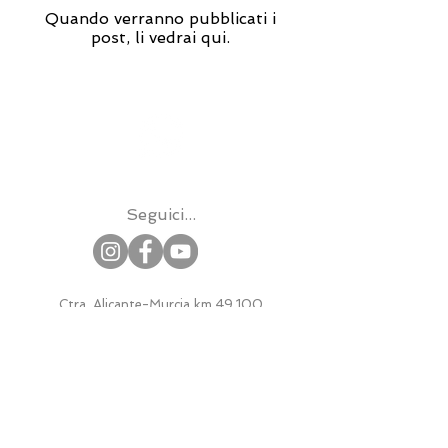
Quando verranno pubblicati i
post, li vedrai qui.
+34 687 424 509
Seguici...
Ctra. Alicante-Murcia km.49,100
03330 Crevillent - España
info@bootymats.com
Legale
Politica Spedizione e Resi