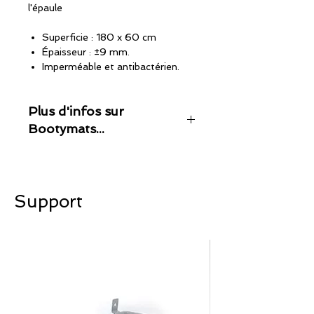
l'épaule
Superficie : 180 x 60 cm
Épaisseur : ±9 mm.
Imperméable et antibactérien.
Léger et antidérapant.
Respectueux de l'environnement.
Plus d'infos sur
Bootymats...
100% fabriqué en Espagne
Nos tapis sont entièrement fabriqués
dans nos installations en utilisant
uniquement les meilleurs composants
Support
pour offrir un produit professionnel
de la plus haute qualité et durabilité.
technologie et innovation
Composés de micro-alvéoles d'air, les
tapis Bootymats offrent une grande
flexibilité, un confort et une
récupération élevée. Sa composition
étudiée nous donne ainsi l'un des