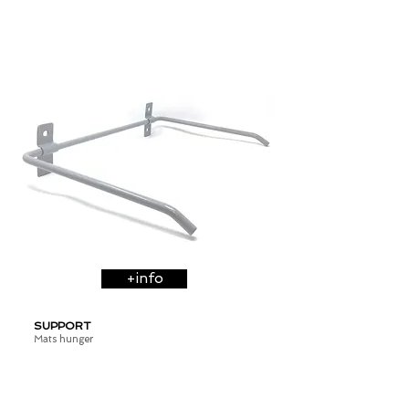
+info
SUPPORT
16,50
Mats hunger
€