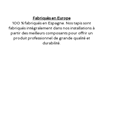
Fabriquès en Europe
100 % fabriqués en Espagne. Nos tapis sont
fabriqués intégralement dans nos installations à
partir des meilleurs composants pour offrir un
produit professionnel de grande qualité et
durabilité.
Technologie et innovation
Composés de micro-cellules d'air, les tapisses
Bootymats offrent une grande souplesse, un
grand confort et une bonne récupération.
Sa composition bien étudiée nous donne
comme résultat un des meilleurs tapis du
marché.​
Waterproof and anti-bacterial.
Lightweight and non-slip.
Non Toxic
CE Certificates