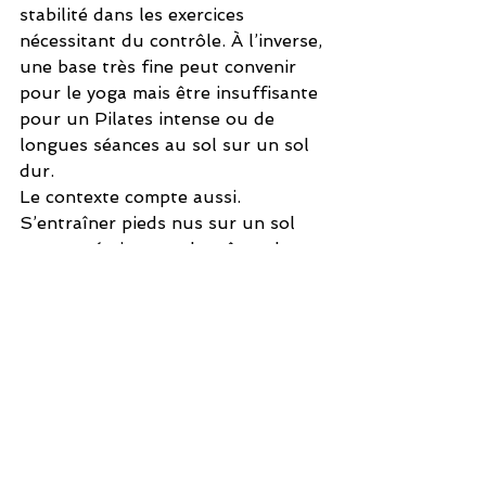
stabilité dans les exercices 
nécessitant du contrôle. À l’inverse, 
une base très fine peut convenir 
pour le yoga mais être insuffisante 
pour un Pilates intense ou de 
longues séances au sol sur un sol 
dur.
Le contexte compte aussi. 
S’entraîner pieds nus sur un sol 
moquetté n’est pas la même chose 
que sur du 
carrelage, du béton ou 
du bois
. De même, une séance de 
20 minutes n’équivaut pas à des 
cours quotidiens avec plusieurs 
utilisateurs. La surface correcte 
dépend de votre corps, de l’usage 
et de l’environnement.
Le meilleur choix 