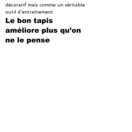
décoratif mais comme un véritable 
outil d’entraînement.
Le bon tapis 
améliore plus qu’on 
ne le pense
Ce n’est pas toujours la première 
chose que l’on change dans votre 
équipement — un haltère, une 
bande ou une machine. Parfois, ce 
qui élève le plus le niveau de vos 
séances est la surface sur laquelle 
votre corps est soutenu à chaque 
phase de l’entraînement. Plus de 
contrôle du tronc, moins de 
distractions liées à l’inconfort, 
meilleure hygiène et sensation 
générale d’un entraînement plus 