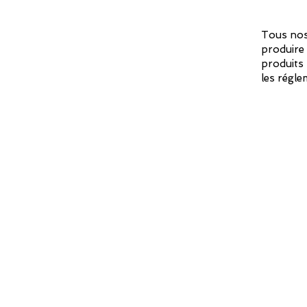
Tous nos
produire 
produits 
les régle