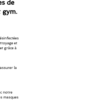
es de
t gym.
ésinfectées
ttoyage et
 et grâce à
 assurer la
ec notre
des masques