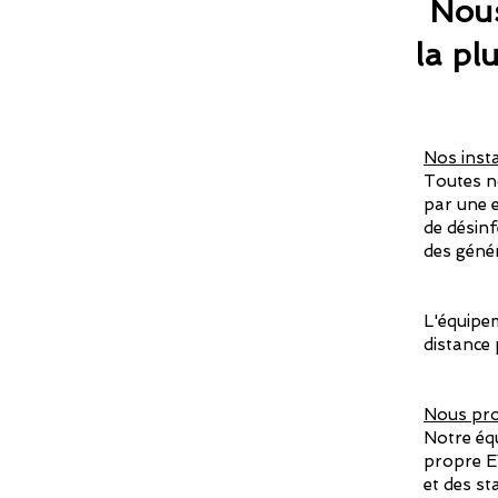
Nous
la pl
Nos inst
Toutes no
par une 
de désinf
des géné
L'équipem
distance
Nous pro
Notre éq
propre E
et des st