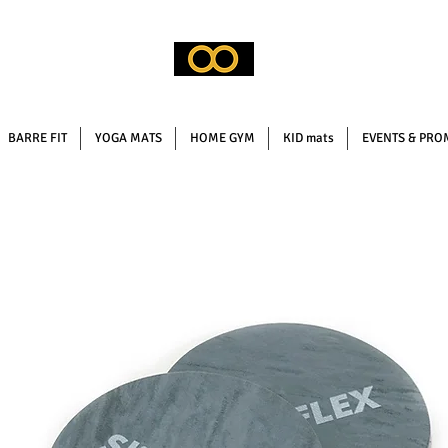
BARRE FIT
YOGA MATS
HOME GYM
KID mats
EVENTS & PRO