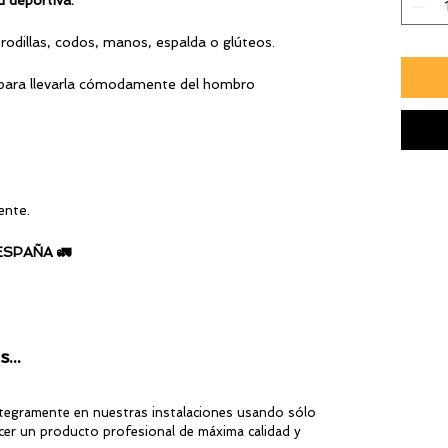
ad deportiva.
odillas, codos, manos, espalda o glúteos.
a para llevarla cómodamente del hombro
ente.
ESPAÑA 🚛
...
ntegramente en nuestras instalaciones usando sólo
er un producto profesional de máxima calidad y