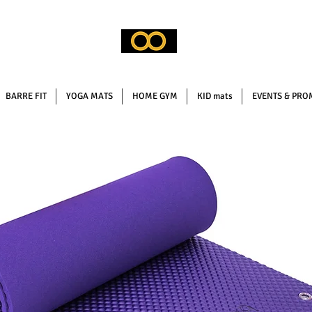
BARRE FIT
YOGA MATS
HOME GYM
KID mats
EVENTS & PRO