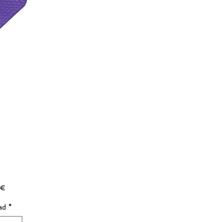
Precio
 €
ad
*