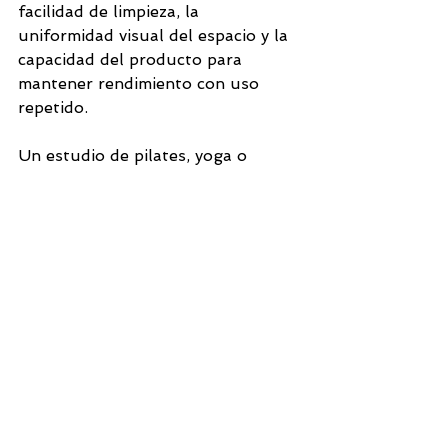
facilidad de limpieza, la 
uniformidad visual del espacio y la 
capacidad del producto para 
mantener rendimiento con uso 
repetido.
Un estudio de pilates, yoga o 
entrenamiento personal necesita 
equipamiento consistente. Si cada 
mat se comporta distinto, la 
experiencia del cliente cambia 
demasiado entre una estación y 
otra. Además, cuando el material 
está pensado para uso intensivo, 
suele responder mejor a la presión 
diaria de moverlo, almacenarlo y 
limpiarlo varias veces.
Por eso muchos profesionales 