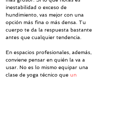
inestabilidad o exceso de 
hundimiento, vas mejor con una 
opción más fina o más densa. Tu 
cuerpo te da la respuesta bastante 
antes que cualquier tendencia.
En espacios profesionales, además, 
conviene pensar en quién la va a 
usar. No es lo mismo equipar una 
clase de yoga técnico que 
un 
estudio
 donde se mezclan pilates, 
tonificación y entrenamiento de 
bajo impacto. En contextos así, una 
superficie versátil, resistente y 
cómoda para uso repetido suele 
tener más sentido que una 
demasiado específica.