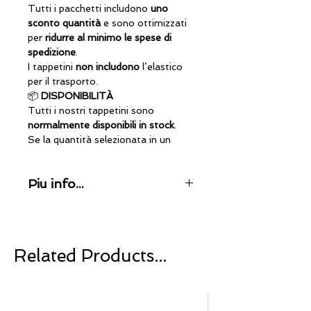
Tutti i pacchetti includono
uno
sconto quantità
e sono ottimizzati
per
ridurre al minimo le spese di
spedizione
.
I tappetini
non includono
l’elastico
per il trasporto.
📦
DISPONIBILITÀ
Tutti i nostri tappetini sono
normalmente disponibili in stock
.
Se la quantità selezionata in un
determinato colore non è
disponibile, ti contatteremo
Piu info...
direttamente.
Il tempo di produzione per articoli
100% Made in Spain
non disponibili è di
7 giorni
.
I nostri tappetini sono interamente
prodotti nei nostri impianti
✔️ Dimensioni perfette per esercizi
utilizzando solo i migliori componenti
Related Products...
in piedi, a terra e alla sbarra
per offrire un prodotto
✔️ Forma ovale che facilita le
professionale, durevole e di altissima
transizioni e l’allineamento del corpo
qualità.
✔️ Spessore ottimale che combina
Tecnologia e innovazione